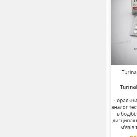
Turina
Turina
– оральни
аналог тес
в бодібі
дисциплін
м’язів