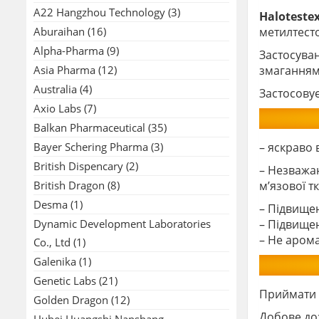
A22 Hangzhou Technology
(3)
Haloteste
Aburaihan
(16)
метилтесто
Alpha-Pharma
(9)
Застосуван
Asia Pharma
(12)
змаганнями
Australia
(4)
Застосовує
Axio Labs
(7)
Balkan Pharmaceutical
(35)
Bayer Schering Pharma
(3)
– яскраво
British Dispencary
(2)
– Незважаю
British Dragon
(8)
м’язової т
Desma
(1)
– Підвищен
Dynamic Development Laboratories
– Підвищен
– Не арома
Co., Ltd
(1)
Galenika
(1)
Genetic Labs
(21)
Приймати H
Golden Dragon
(12)
Добове до
Hubei Huangshi Nanshang