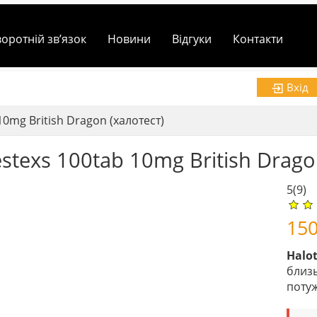
воротній зв’язок
Новини
Відгуки
Контакти
Вхід
10mg British Dragon (халотест)
estexs 100tab 10mg British Drago
5
(9)
15
Halot
близь
потуж