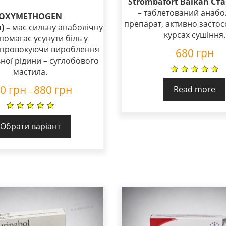
Strombafort Balkan Ст
5.00
– таблетований анабо
out of 5
OXYMETHOGEN
препарат, активно застос
) –
має сильну анаболічну
курсах сушіння.
опомагає усунути біль у
, провокуючи вироблення
680
грн
ної рідини – суглобового
мастила.
20
грн
880
грн
Read more
–
Обрати варіант