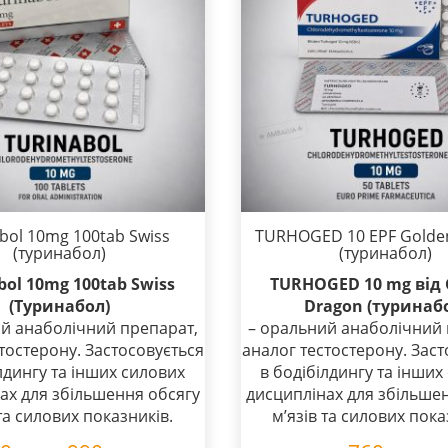
bol 10mg 100tab Swiss
TURHOGED 10 EPF Golde
(туринабол)
(туринабол)
bol 10mg 100tab Swiss
TURHOGED 10 mg від 
(Туринабол)
Dragon (туринаб
й анаболічний препарат,
– оральний анаболічний 
тостерону. Застосовується
аналог тестостерону. Заст
лдингу та інших силових
в бодібілдингу та інших
ах для збільшення обсягу
дисциплінах для збільше
 та силових показників.
м’язів та силових пока