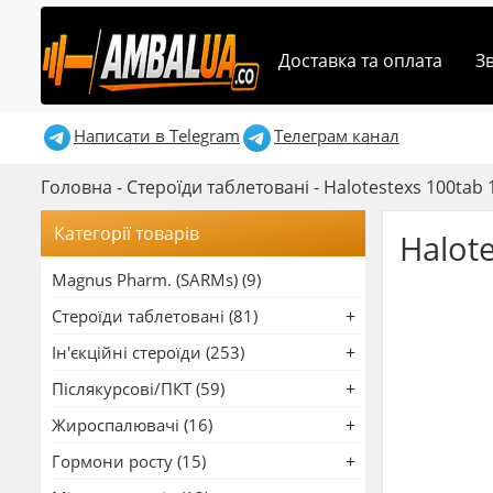
Доставка та оплата
З
Написати в Telegram
Телеграм канал
Головна
-
Стероїди таблетовані
-
Halotestexs 100tab 
Категорії товарів
Halot
Magnus Pharm. (SARMs) (9)
Стероїди таблетовані (81)
Ін'єкційні стероїди (253)
Післякурсові/ПКТ (59)
Жироспалювачі (16)
Гормони росту (15)