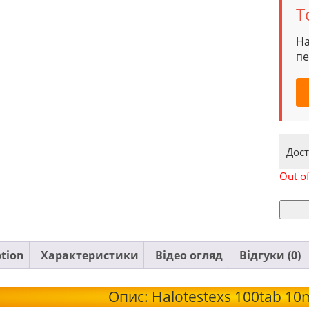
Т
На
пе
Дост
Out of
ption
Характеристики
Відео огляд
Відгуки (0)
Опис: Halotestexs 100tab 10