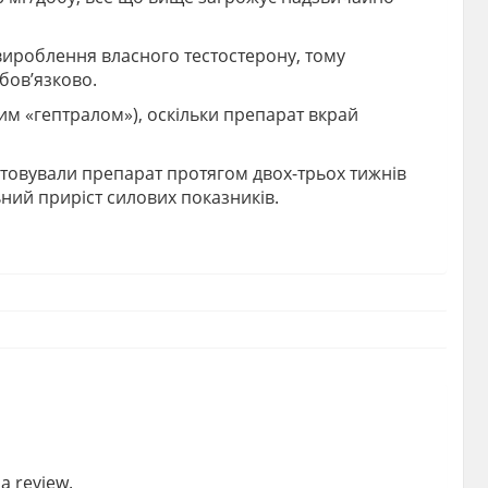
вироблення власного тестостерону, тому
бов’язково.
ним «гептралом»), оскільки препарат вкрай
стовували препарат протягом двох-трьох тижнів
ний приріст силових показників.
a review.