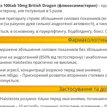
xs 100tab 10mg British Dragon (флюоксиместерон)
– ор
стерону, але потужніше в 5 разів.
ня препарату сприяє збільшення силових показників (яс
 (за рахунок дуже сильної андрогеної активності), а так
ться, в основному, в пауерліфтингу, бодібілдингу, бокс
Фармакологічна
 виражене збільшення силових показників без збільшенн
чи на андрогенний (850% від тестостерону) і анаболічний
канини Halotestex практично не викликає;
ня агресії, концентрації (корисно перед змаганнями);
ня лібідо; – Прискорений розвиток вторинних статевих оз
тизується;
Застосування та д
alotestex розумно тільки перед змаганнями, починаючи 
зування – 10 мг/добу, гранично допустиме дозування – 2