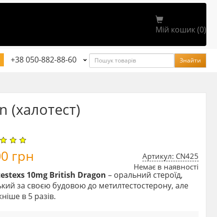
Мій кошик (0)
Пошук
+38 050-882-88-60
Знайти
n (халотест)
00
грн
Артикул: CN425
Немає в наявності
estexs 10mg British Dragon
– оральний стероїд,
кий за своєю будовою до метилтестостерону, але
ніше в 5 разів.