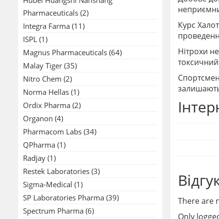
неприємни
Pharmaceuticals
(2)
Курс
Халот
Integra Farma
(11)
проведенн
ISPL
(1)
Нітрохи не
Magnus Pharmaceuticals
(64)
токсичний 
Malay Tiger
(35)
Спортсмени
Nitro Chem
(2)
залишають 
Norma Hellas
(1)
Інтер
Ordix Pharma
(2)
Organon
(4)
Pharmacom Labs
(34)
QPharma
(1)
Radjay
(1)
Restek Laboratories
(3)
Відгу
Sigma-Medical
(1)
SP Laboratories Pharma
(39)
There are n
Spectrum Pharma
(6)
Only logge