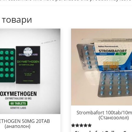
 товари
Strombafort 100tab/10m
(Станозолол)
ETHOGEN 50MG 20TAB
(анаполон)
Rated