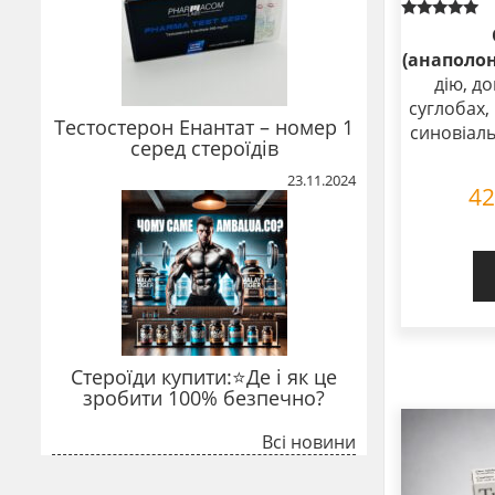
Rated
5.00
(анаполон
out of 5
дію, д
суглобах
Тестостерон Енантат – номер 1
синовіаль
серед стероїдів
23.11.2024
4
Стероїди купити:⭐Де і як це
зробити 100% безпечно?
Всі новини