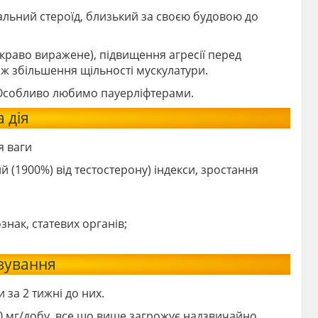
альний стероїд, близький за своєю будовою до
краво виражене), підвищення агресії перед
ож збільшення щільності мускулатури.
і. Особливо любимо пауерліфтерами.
 дія
я ваги
 (1900%) від тестостерону) індекси, зростання
нак, статевих органів;
озування
за 2 тижні до них.
0 мг/добу, все що вище загрожує надзвичайно