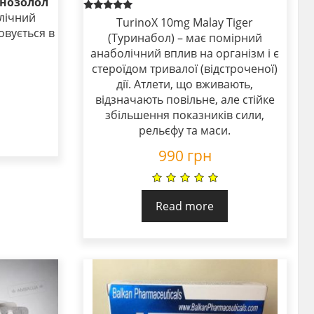
анозолол
лічний
Rated
TurinoX 10mg Malay Tiger
5.00
овується в
(Туринабол) – має помірний
out of 5
анаболічний вплив на організм і є
стероїдом тривалої (відстроченої)
дії. Атлети, що вживають,
відзначають повільне, але стійке
збільшення показників сили,
рельєфу та маси.
990
грн
Read more