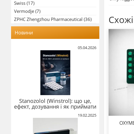
Swiss
(17)
Vermodje
(7)
Схожі
ZPHC Zhengzhou Pharmaceutical
(36)
Новини
05.04.2026
Stanozolol (Winstrol): що це,
ефект, дозування і як приймати
19.02.2025
OXYM