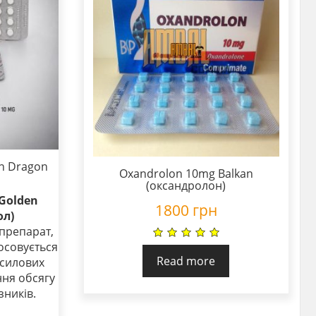
n Dragon
Oxandrolon 10mg Balkan
(оксандролон)
Golden
1800
грн
ол)
препарат,
осовується
Read more
 силових
ння обсягу
зників.