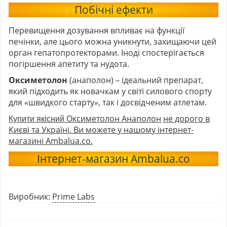
Побічні ефекти
Перевищення дозування впливає на функції
печінки, але цього можна уникнути, захищаючи цей
орган гепатопротекторами. Іноді спостерігається
погіршення апетиту та нудота.
Оксиметолон
(анаполон) – ідеальний препарат,
який підходить як новачкам у світі силового спорту
для «швидкого старту», так і досвідченим атлетам.
Оксиметолон Анаполон
не дорого в
Купити якісний
Києві та Україні. Ви можете у нашому інтернет-
магазині Ambalua.co.
Інтернет-магазин Ambalua.co
Виробник:
Prime Labs