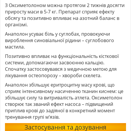
З
Оксиметолоном
можна протягом 2 тижнів досягти
приросту маси в 5-7 кг. Препарат сприяє ефекту
обсягу та позитивно впливає на азотний баланс в
організмі.
Анаполон усуває біль у суглобах, провокуючи
вироблення синовіальної рідини – суглобового
мастила.
Позитивно впливає на функціональність кісткової
системи, допомагаючи засвоєнню кальцію.
Спочатку застосовувався з медичною метою для
лікування остеопорозу – хвороби скелета.
Анаполон збільшує еритроцитну масу крові, що
сприяє інтенсивному насиченню тканин киснем: це
збільшує силу та витривалість атлета. Оксиметолон
створює так званий ефект насоса – підвищений
приплив крові до задіяної в конкретний момент
тренування групі м’язів.
Застосування та дозування