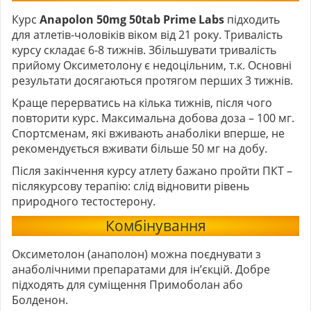
Курс
Anapolon 50mg 50tab Prime Labs
підходить
для атлетів-чоловіків віком від 21 року. Тривалість
курсу складає 6-8 тижнів. Збільшувати тривалість
прийому Оксиметолону є недоцільним, т.к. Основні
результати досягаються протягом перших 3 тижнів.
Краще перерватись на кілька тижнів, після чого
повторити курс. Максимальна добова доза – 100 мг.
Спортсменам, які вживають анаболіки вперше, не
рекомендується вживати більше 50 мг на добу.
Після закінчення курсу атлету бажано пройти ПКТ –
післякурсову терапію: слід відновити рівень
природного тестостерону.
Комбінування
Оксиметолон (анаполон) можна поєднувати з
анаболічними препаратами для ін’єкцій. Добре
підходять для суміщення Примоболан або
Болденон.