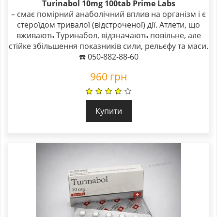
Rated
Turinabol 10mg 100tab Prime Labs
5.00
– смає помірний анаболічний вплив на організм і є
out of 5
стероїдом тривалої (відстроченої) дії. Атлети, що
вживають Туринабол, відзначають повільне, але
стійке збільшення показників сили, рельєфу та маси.
☎️ 050-882-88-60
960
грн
Купити