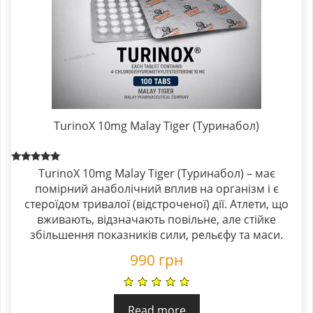
TurinoX 10mg Malay Tiger (Туринабол)
Rated
TurinoX 10mg Malay Tiger (Туринабол) – має
5.00
помірний анаболічний вплив на організм і є
out of 5
стероїдом тривалої (відстроченої) дії. Атлети, що
вживають, відзначають повільне, але стійке
збільшення показників сили, рельєфу та маси.
990
грн
Read more