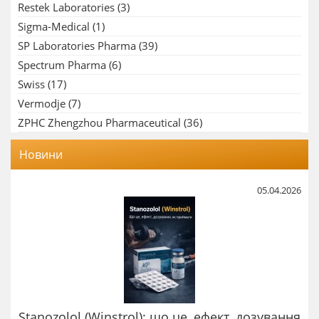
Restek Laboratories
(3)
Sigma-Medical
(1)
SP Laboratories Pharma
(39)
Spectrum Pharma
(6)
Swiss
(17)
Vermodje
(7)
ZPHC Zhengzhou Pharmaceutical
(36)
Новини
05.04.2026
Stanozolol (Winstrol): що це, ефект, дозування