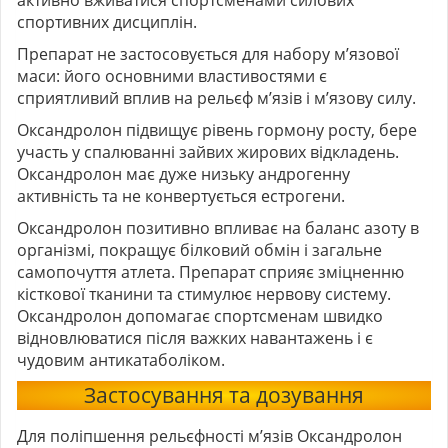
активно вживатися спортсменами силових
спортивних дисциплін.
Препарат не застосовується для набору м’язової
маси: його основними властивостями є
сприятливий вплив на рельєф м’язів і м’язову силу.
Оксандролон підвищує рівень гормону росту, бере
участь у спалюванні зайвих жирових відкладень.
Оксандролон має дуже низьку андрогенну
активність та не конвертується естрогени.
Оксандролон позитивно впливає на баланс азоту в
організмі, покращує білковий обмін і загальне
самопочуття атлета. Препарат сприяє зміцненню
кісткової тканини та стимулює нервову систему.
Оксандролон допомагає спортсменам швидко
відновлюватися після важких навантажень і є
чудовим антикатаболіком.
Застосування та дозування
Для поліпшення рельєфності м’язів Оксандролон