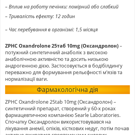
– Вплив на роботу печінки: помірний або слабкий
– Тривалість ефекту: 12 годин
– Час перебування в організмі: 1,5 місяця
ZPHC Oxandrolone 25таб 10mg (Оксандролон)
–
потужний синтетичний анаболік з високою
анаболічною активністю та досить низькою
андрогенною дією. Застосовується в бодібілдингу
переважно для формування рельєфності м’язів та
нормалізації ваги.
Фармакологічна дія
ZPHC Oxandrolone 25tab 10mg (Оксандролон) –
синтетичний препарат, створений у 60-х роках
фармацевтичною компанією Searle Laboratories.
Спочатку Оксандролон використовувався на
лікування анемії, опіків, кісткових недуг, потім почав