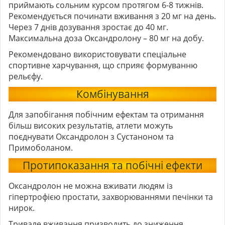
приймають сольним курсом протягом 6-8 тижнів.
Рекомендується починати вживання з 20 мг на день.
Через 7 днів дозування зростає до 40 мг.
Максимальна доза Оксандролону – 80 мг на добу.
Рекомендовано використовувати спеціальне
спортивне харчування, що сприяє формуванню
рельєфу.
Комбінування
Для запобігання побічним ефектам та отримання
більш високих результатів, атлети можуть
поєднувати Оксандролон з Сустаноном та
Примоболаном
.
Протипоказання та побічні ефекти
Оксандролон не можна вживати людям із
гіпертрофією простати, захворюваннями печінки та
нирок.
Тривале вживання призводить до зниження