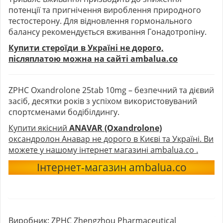
потенції та пригнічення вироблення природного
тестостерону. Для відновлення гормонального
балансу рекомендується вживання Гонадотропіну.
Купити стероїди в Україні не дорого,
післяплатою можна на сайті ambalua.co
ZPHC Oxandrolone 25tab 10mg – безпечний та дієвий
засіб, десятки років з успіхом використовуваний
спортсменами бодібілдингу.
Купити якісний
ANAVAR (Oxandrolone)
оксандролон Анавар
не дорого в Києві та Україні. Ви
можете у нашому інтернет магазині ambalua.co .
Інтернет-магазин ambalua.co
Виробник:
ZPHC Zhengzhou Pharmaceutical