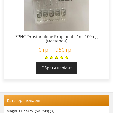
ZPHC Drostanolone Propionate 1ml 100mg
(мастерон)
0
грн
950
грн
–
Обрати варіант
Категорії товарів
Magnus Pharm. (SARMs) (9)