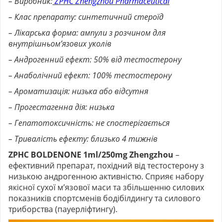
– Виробник:
ZPHC Zhengzhou Pharmaceutical
– Клас препарату: синтетичний стероїд
– Лікарська форма: ампули з розчином для
внутрішньом’язових уколів
– Андрогенний ефект: 50% від тестостерону
– Анаболічний ефект: 100% тестостерону
– Ароматизація: низька або відсутня
– Прогестагенна дія: низька
– Гепатотоксичність: не спостерігається
– Тривалість ефекту: близько 4 тижнів
ZPHC BOLDENONE 1ml/250mg Zhengzhou
–
ефективний препарат, похідний від тестостерону з
низькою андрогенною активністю. Сприяє набору
якісної сухої м’язової маси та збільшенню силових
показників спортсменів бодібілдингу та силового
триборства (пауерліфтингу).