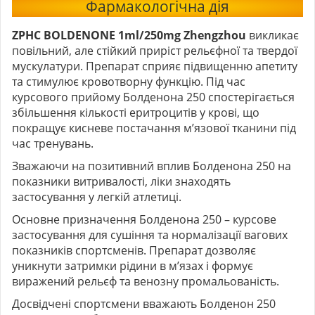
Фармакологічна дія
ZPHC BOLDENONE 1ml/250mg Zhengzhou
викликає
повільний, але стійкий приріст рельєфної та твердої
мускулатури. Препарат сприяє підвищенню апетиту
та стимулює кровотворну функцію. Під час
курсового прийому Болденона 250 спостерігається
збільшення кількості еритроцитів у крові, що
покращує кисневе постачання м’язової тканини під
час тренувань.
Зважаючи на позитивний вплив Болденона 250 на
показники витривалості, ліки знаходять
застосування у легкій атлетиці.
Основне призначення Болденона 250 – курсове
застосування для сушіння та нормалізації вагових
показників спортсменів. Препарат дозволяє
уникнути затримки рідини в м’язах і формує
виражений рельєф та венозну промальованість.
Досвідчені спортсмени вважають Болденон 250