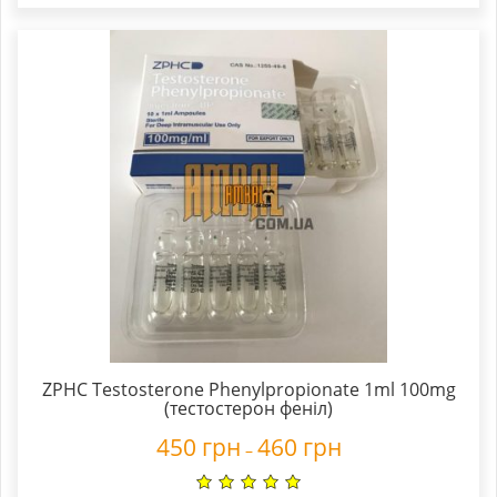
ZPHC Testosterone Phenylpropionate 1ml 100mg
(тестостерон феніл)
450
грн
460
грн
–