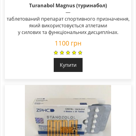
Rated
Turanabol Magnus (туринабол)
5.00
—
out of 5
таблетований препарат спортивного призначення,
який використовується атлетами
у силових та функціональних дисциплінах.
1100
грн
Купити