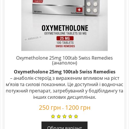
Oxymetholone 25mg 100tab Swiss Remedies
(анаполон)
Oxymetholone 25mg 100tab Swiss Remedies
– анаболік-стероїд з вираженим впливом на ріст
м’язів та силові показники. Це доступний і водночас
потужний препарат, затребуваний у бодібілдингу та
інших силових дисциплінах.
250
грн
1200
грн
–
Обрати варіант