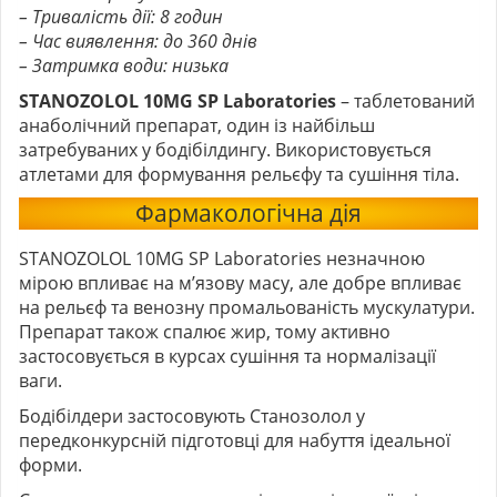
– Тривалість дії: 8 годин
– Час виявлення: до 360 днів
– Затримка води: низька
STANOZOLOL 10MG SP Laboratories
– таблетований
анаболічний препарат, один із найбільш
затребуваних у бодібілдингу. Використовується
атлетами для формування рельєфу та сушіння тіла.
Фармакологічна дія
STANOZOLOL 10MG SP Laboratories незначною
мірою впливає на м’язову масу, але добре впливає
на рельєф та венозну промальованість мускулатури.
Препарат також спалює жир, тому активно
застосовується в курсах сушіння та нормалізації
ваги.
Бодібілдери застосовують Станозолол у
передконкурсній підготовці для набуття ідеальної
форми.