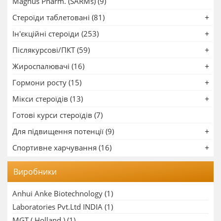
Magnus Pharm. (SARMs) (9)
Стероїди таблетовані (81)
Ін'єкційні стероїди (253)
Післякурсові/ПКТ (59)
Жироспалювачі (16)
Гормони росту (15)
Мікси стероїдів (13)
Готові курси стероїдів (7)
Для підвищення потенції (9)
Спортивне харчування (16)
Виробники
Anhui Anke Biotechnology
(1)
Laboratories Pvt.Ltd INDIA
(1)
MGT ( Holland )
(1)