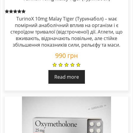
Rated
TurinoX 10mg Malay Tiger (Туринабол) – має
5.00
помірний анаболічний вплив на організм і є
out of 5
стероїдом тривалої (відстроченої) дії. Атлети, що
вживають, відзначають повільне, але стійке
збільшення показників сили, рельєфу та маси.
990
грн
Read more