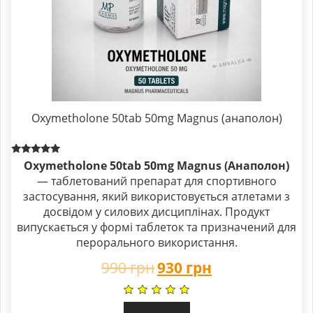
Oxymetholone 50tab 50mg Magnus (анаполон)
Rated
Oxymetholone 50tab 50mg Magnus (Анаполон)
5.00
— таблетований препарат для спортивного
out of 5
застосування, який використовується атлетами з
досвідом у силових дисциплінах. Продукт
випускається у формі таблеток та призначений для
перорального використання.
990
грн
930
грн