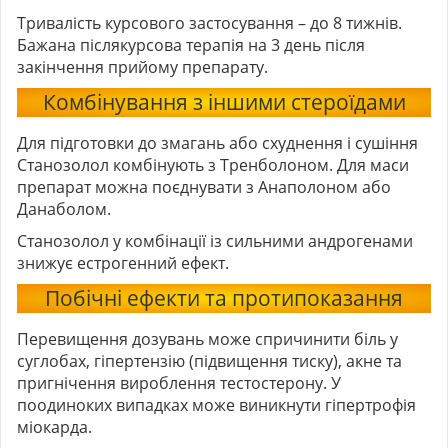
Тривалість курсового застосування – до 8 тижнів.
Бажана післякурсова терапія на 3 день після
закінчення прийому препарату.
Комбінування з іншими стероїдами
Для підготовки до змагань або схуднення і сушіння
Станозолол комбінують з Тренболоном. Для маси
препарат можна поєднувати з Анаполоном або
Данаболом.
Станозолол у комбінації із сильними андрогенами
знижує естрогенний ефект.
Побічні ефекти та протипоказання
Перевищення дозувань може спричинити біль у
суглобах, гіпертензію (підвищення тиску), акне та
пригнічення вироблення тестостерону. У
поодиноких випадках може виникнути гіпертрофія
міокарда.