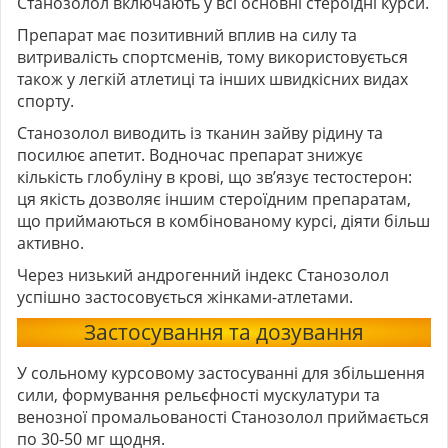
Станозолол включають у всі основні стероїдні курси.
Препарат має позитивний вплив на силу та
витривалість спортсменів, тому використовується
також у легкій атлетиці та інших швидкісних видах
спорту.
Станозолол виводить із тканин зайву рідину та
посилює апетит. Водночас препарат знижує
кількість глобуліну в крові, що зв’язує тестостерон:
ця якість дозволяє іншим стероїдним препаратам,
що приймаються в комбінованому курсі, діяти більш
активно.
Через низький андрогенний індекс Станозолол
успішно застосовується жінками-атлетами.
Застосування та дозування
У сольному курсовому застосуванні для збільшення
сили, формування рельєфності мускулатури та
венозної промальованості Станозолол приймається
по 30-50 мг щодня.