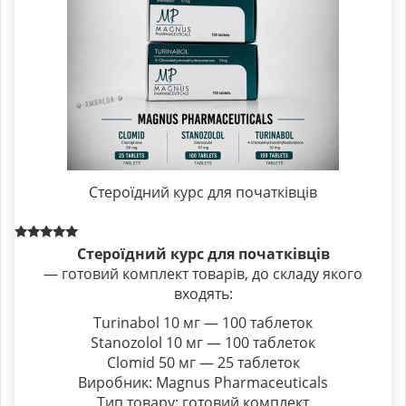
Стероїдний курс для початківців
Rated
Стероїдний курс для початківців
5.00
— готовий комплект товарів, до складу якого
out of 5
входять:
Turinabol 10 мг — 100 таблеток
Stanozolol 10 мг — 100 таблеток
Clomid 50 мг — 25 таблеток
Виробник: Magnus Pharmaceuticals
Тип товару: готовий комплект