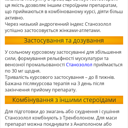
ця якість дозволяє іншим стероїдним препаратам,
що приймаються в комбінованому курсі, діяти більш
активно.
Через низький андрогенний індекс Станозолол
успішно застосовується жінками-атлетами.
Застосування та дозування
У сольному курсовому застосуванні для збільшення
сили, формування рельєфності мускулатури та
венозної промальованості
Станозолол
приймається
по 30 мг щодня.
Тривалість курсового застосування – до 8 тижнів.
Бажана післякурсова терапія на 3 день після
закінчення прийому препарату.
Комбінування з іншими стероїдами
Для підготовки до змагань або схуднення і сушіння
Станозолол комбінують з Тренболоном. Для маси
препарат можна поєднувати з Анаполоном або