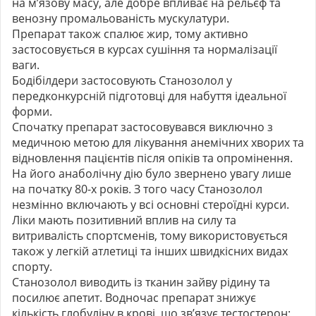
на м’язову масу, але добре впливає на рельєф та
венозну промальованість мускулатури.
Препарат також спалює жир, тому активно
застосовується в курсах сушіння та нормалізації
ваги.
Бодібілдери застосовують Станозолол у
передконкурсній підготовці для набуття ідеальної
форми.
Спочатку препарат застосовувався виключно з
медичною метою для лікування анемічних хворих та
відновлення пацієнтів після опіків та опромінення.
На його анаболічну дію було звернено увагу лише
на початку 80-х років. З того часу Станозолол
незмінно включають у всі основні стероїдні курси.
Ліки мають позитивний вплив на силу та
витривалість спортсменів, тому використовується
також у легкій атлетиці та інших швидкісних видах
спорту.
Станозолол виводить із тканин зайву рідину та
посилює апетит. Водночас препарат знижує
кількість глобуліну в крові, що зв’язує тестостерон: