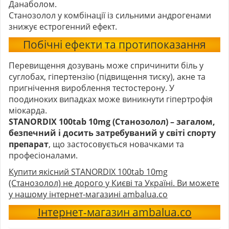
Данаболом.
Станозолол у комбінації із сильними андрогенами
знижує естрогенний ефект.
Побічні ефекти та протипоказання
Перевищення дозувань може спричинити біль у
суглобах, гіпертензію (підвищення тиску), акне та
пригнічення вироблення тестостерону. У
поодиноких випадках може виникнути гіпертрофія
міокарда.
STANORDIX 100tab 10mg (Станозолол) – загалом,
безпечний і досить затребуваний у світі спорту
препарат
, що застосовується новачками та
професіоналами.
Купити якісний STANORDIX 100tab 10mg
(Станозолол) не дорого у Києві та Україні. Ви можете
у нашому інтернет-магазині ambalua.co
Інтернет-магазин ambalua.co