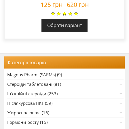
125
грн
620
грн
–
Обрати варіант
Категорії товарів
Magnus Pharm. (SARMs) (9)
Стероїди таблетовані (81)
Ін'єкційні стероїди (253)
Післякурсові/ПКТ (59)
Жироспалювачі (16)
Гормони росту (15)