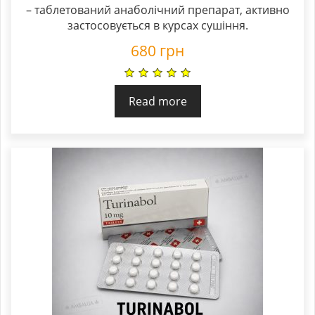
5.00
– таблетований анаболічний препарат, активно
out of 5
застосовується в курсах сушіння.
680
грн
Read more