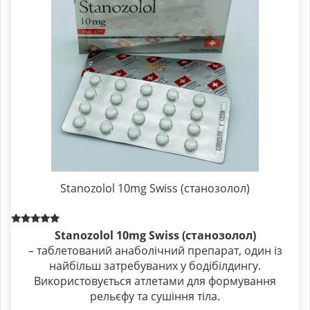
Stanozolol 10mg Swiss (станозолол)
Rated
Stanozolol 10mg Swiss
(станозолол)
5.00
– таблетований анаболічний препарат, один із
out of 5
найбільш затребуваних у бодібілдингу.
Використовується атлетами для формування
рельєфу та сушіння тіла.