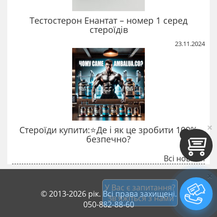
Тестостерон Енантат – номер 1 серед
стероїдів
23.11.2024
×
Стероїди купити:⭐Де і як це зробити 100%
безпечно?
Всі новини
×
У Вас є запитання?
© 2013-2026 рік. Всі права захищені.
 Зв'яжіться з нами
050-882-88-60