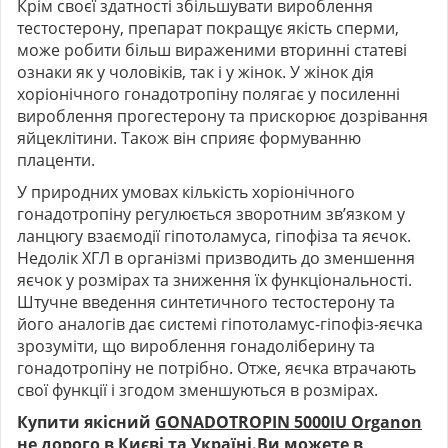
Крім своєї здатності збільшувати вироблення
тестостерону, препарат покращує якість сперми,
може робити більш вираженими вторинні статеві
ознаки як у чоловіків, так і у жінок. У жінок дія
хоріонічного гонадотропіну полягає у посиленні
вироблення прогестерону та прискорює дозрівання
яйцеклітини. Також він сприяє формуванню
плаценти.
У природних умовах кількість хоріонічного
гонадотропіну регулюється зворотним зв’язком у
ланцюгу взаємодії гіпотоламуса, гіпофіза та яєчок.
Недолік ХГЛ в організмі призводить до зменшення
яєчок у розмірах та зниження їх функціональності.
Штучне введення синтетичного тестостерону та
його аналогів дає системі гіпотоламус-гіпофіз-яєчка
зрозуміти, що вироблення гонадоліберину та
гонадотропіну не потрібно. Отже, яєчка втрачають
свої функції і згодом зменшуються в розмірах.
Купити якісний
GONADOTROPIN 5000IU Organon
не дорого в Києві та Україні.Ви можете в