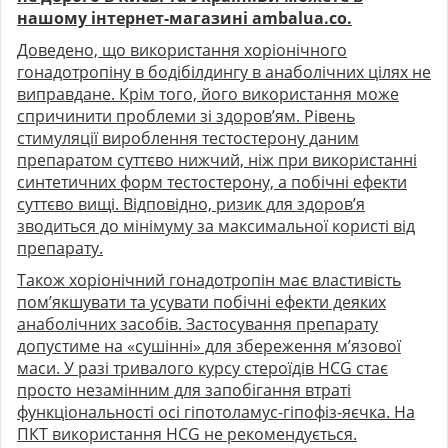
нашому інтернет-магазині ambalua.co.
Доведено, що використання хоріонічного
гонадотропіну в бодібілдингу в анаболічних цілях не
виправдане. Крім того, його використання може
спричинити проблеми зі здоров’ям. Рівень
стимуляції вироблення тестостерону даним
препаратом суттєво нижчий, ніж при використанні
синтетичних форм тестостерону, а побічні ефекти
суттєво вищі. Відповідно, ризик для здоров’я
зводиться до мінімуму за максимальної користі від
препарату.
Також хоріонічний гонадотропін має властивість
пом’якшувати та усувати побічні ефекти деяких
анаболічних засобів. Застосування препарату
допустиме на «сушінні» для збереження м’язової
маси. У разі тривалого курсу стероїдів HCG стає
просто незамінним для запобігання втраті
функціональності осі гіпотоламус-гіпофіз-яєчка. На
ПКТ використання HCG не рекомендується.