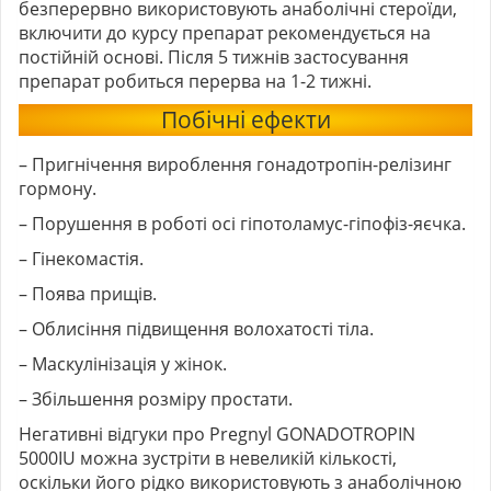
безперервно використовують анаболічні стероїди,
включити до курсу препарат рекомендується на
постійній основі. Після 5 тижнів застосування
препарат робиться перерва на 1-2 тижні.
Побічні ефекти
– Пригнічення вироблення гонадотропін-релізинг
гормону.
– Порушення в роботі осі гіпотоламус-гіпофіз-яєчка.
– Гінекомастія.
– Поява прищів.
– Облисіння підвищення волохатості тіла.
– Маскулінізація у жінок.
– Збільшення розміру простати.
Негативні відгуки про Pregnyl GONADOTROPIN
5000IU можна зустріти в невеликій кількості,
оскільки його рідко використовують з анаболічною