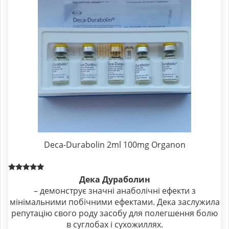
Deca-Durabolin 2ml 100mg Organon
Rated
Дека Дураболин
5.00
– демонструє значні анаболічні ефекти з
out of 5
мінімальними побічними ефектами. Дека заслужила
репутацію свого роду засобу для полегшення болю
в суглобах і сухожиллях.