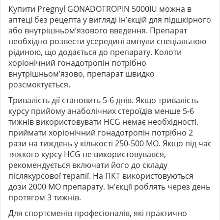
Купити Pregnyl GONADOTROPIN 5000IU можна в
аптеці без рецепта у вигляді ін’єкцій для підшкірного
або внутрішньом’язового введення. Препарат
необхідно розвести усередині ампули спеціальною
рідиною, що додається до препарату. Колоти
хоріонічний гонадотропін
потрібно
внутрішньом’язово, препарат швидко
розсмоктується.
Тривалість дії становить 5-6 днів. Якщо тривалість
курсу прийому анаболічних стероїдів менше 5-6
тижнів використовувати HCG немає необхідності.
приймати хоріонічний гонадотропін потрібно 2
рази на тиждень у кількості 250-500 МО. Якщо під час
тяжкого курсу HCG не використовувався,
рекомендується включати його до складу
післякурсової терапії. На ПКТ використовуються
дози 2000 МО препарату. Ін’єкції роблять через день
протягом 3 тижнів.
Для спортсменів професіоналів, які практично