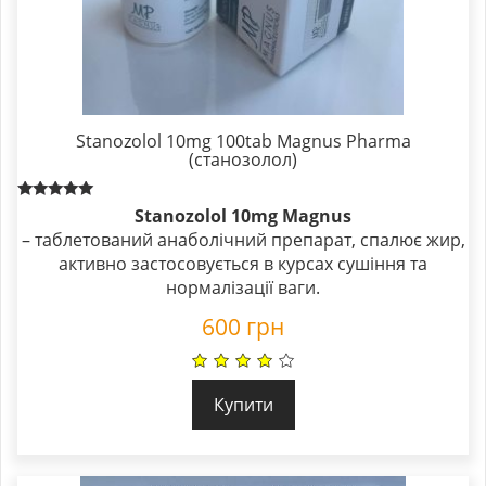
Stanozolol 10mg 100tab Magnus Pharma
(станозолол)
Rated
Stanozolol 10mg Magnus
5.00
– таблетований анаболічний препарат, спалює жир,
out of 5
активно застосовується в курсах сушіння та
нормалізації ваги.
600
грн
Купити