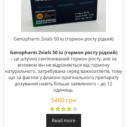
Genopharm 2vials 50 iu (гормон росту рідкий)
Genopharm 2vials 50 iu (гормон росту рідкий)
– це штучно синтезований гормон росту, але за
впливом він не відрізняється від гормону
натурального, затребувана серед важкоатлетів, тому
що за фактом у флаконі оригінального препарату
дозування навіть більше заявленого – до 12
одиниць.
5400
грн
Read more