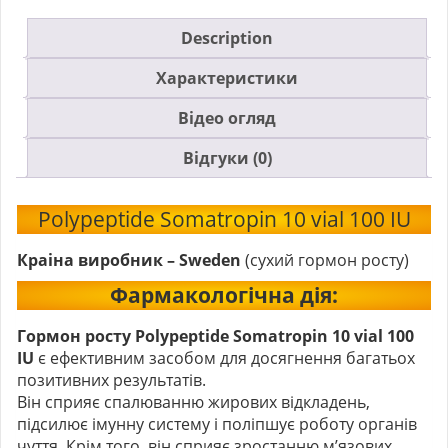
Description
Характеристики
Відео огляд
Відгуки (0)
Polypeptide Somatropin 10 vial 100 IU
Краіна виробник – Sweden
(сухий гормон росту)
Фармакологічна дія:
Гормон росту Polypeptide Somatropin 10 vial 100
IU
є ефективним засобом для досягнення багатьох
позитивних результатів.
Він сприяє спалюванню жирових відкладень,
підсилює імунну систему і поліпшує роботу органів
чуття. Крім того, він сприяє зростанню м’язових