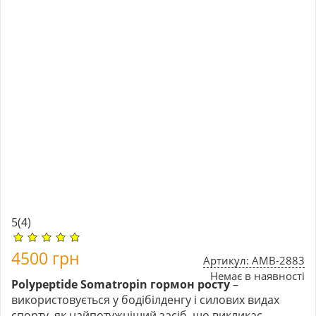
5
(4)
4500
грн
Артикул: AMB-2883
Немає в наявності
Polypeptide Somatropin гормон росту
–
використовується у бодібілденгу і силових видах
спорту, як найпотужніший засіб, що викликає