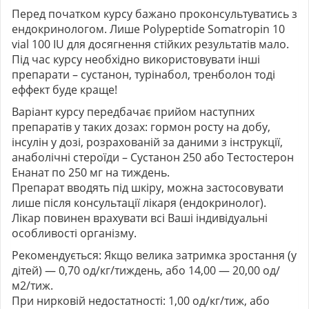
Перед початком курсу бажано проконсультуватись з
ендокринологом. Лише Polypeptide Somatropin 10
vial 100 IU для досягнення стійких результатів мало.
Під час курсу необхідно використовувати інші
препарати – сустанон,
турінабол
, тренболон тоді
еффект буде краще!
Варіант курсу передбачає прийом наступних
препаратів у таких дозах: гормон росту на добу,
інсулін у дозі, розрахованій за даними з інструкції,
анаболічні стероїди –
Сустанон 250
або Тестостерон
Енанат по 250 мг на тиждень.
Препарат вводять під шкіру, можна застосовувати
лише після консультації лікаря (ендокринолог).
Лікар повинен врахувати всі Ваші індивідуальні
особливості організму.
Рекомендується: Якщо велика затримка зростання (у
дітей) — 0,70 од/кг/тиждень, або 14,00 — 20,00 од/
м2/тиж.
При нирковій недостатності: 1,00 од/кг/тиж, або