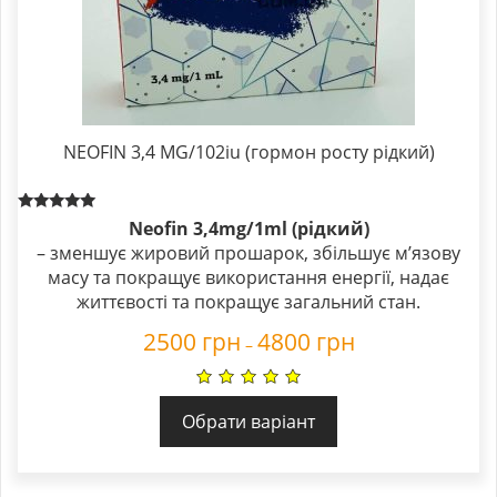
NEOFIN 3,4 MG/102iu (гормон росту рідкий)
Rated
Neofin 3,4mg/1ml (рідкий)
5.00
– зменшує жировий прошарок, збільшує м’язову
out of 5
масу та покращує використання енергії, надає
життєвості та покращує загальний стан.
2500
грн
4800
грн
–
Обрати варіант