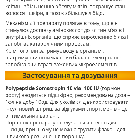
клітин і збільшенню обсягу м’язів, покращує стан
волосся і шкіри, а також збільшує лібідо.
Механізм дії препарату полягає в тому, що він
стимулює доставку амінокислот до клітин м’язів і
внутрішніх органів, що сприяє виробленню білка і
запобігає катаболічним процесам.
Крім того, він затримує воду в організмі,
підтримуючи оптимальний баланс електролітів і
запобігаючи втраті важливих мікроелементів.
Застосування та дозування
Polypeptide Somatropin 10 vial 100 IU
(гормон
росту) вводиться підшкірно, рекомендована доза –
1фл на добу 10од. Для уколів слід використовувати
інсуліновий шприц, за відгуками спортсменів – це
оптимальний варіант.
Порошок препарату розлучається водою для
ін’єкцій, при цьому не можна трусити флакон для
швидкого розчинення порошку.