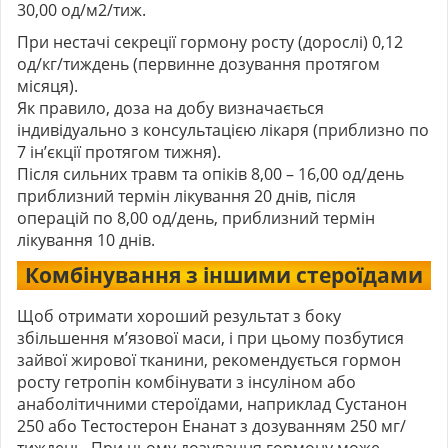
30,00 од/м2/тиж.
При нестачі секреції гормону росту (дорослі) 0,12
од/кг/тиждень (первинне дозування протягом
місяця).
Як правило, доза на добу визначається
індивідуально з консультацією лікаря (приблизно по
7 ін’єкції протягом тижня).
Після сильних травм та опіків 8,00 – 16,00 од/день
приблизний термін лікування 20 днів, після
операцій по 8,00 од/день, приблизний термін
лікування 10 днів.
Комбінування з іншими стероїдами
Щоб отримати хороший результат з боку
збільшення м’язової маси, і при цьому позбутися
зайвої жирової тканини, рекомендується гормон
росту гетропін комбінувати з інсуліном або
анаболітичними стероїдами, наприклад Сустанон
250 або Тестостерон Енанат з дозуванням 250 мг/
тиждень. При цьому дозування
гормону
може