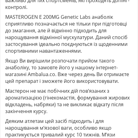
важливо для тих спортсменів, які проходять допінг-
контролі.
MASTEROGEN E 200MG Genetic Labs анаболік
сприятливо позначається не тільки при підготовці
до змагання, але й відмінно підходить для
нарощування відмінної мускулатури. Даний спосіб
застосування ідеально поєднуються із щоденними
спортивними навантаженнями.
Якщо Ви вирішили розпочати прийом такого
анаболіку, то замовте його у нашому інтернет-
магазині Ambalua.co. Вже через день Ви отримаєте
цей препарат і зможете його використовувати.
Мастерон не має побічних дій пов’язаних з
ароматизацією (гінекомастія, формування жирових
відкладень, набряки) та не викликає відкату після
закінчення курсу.
Деяким атлетам цей засіб підходить і для
нарощування м’язової ваги, особливо якщо
практикується тривалий курс 10 тижнів. М’язи