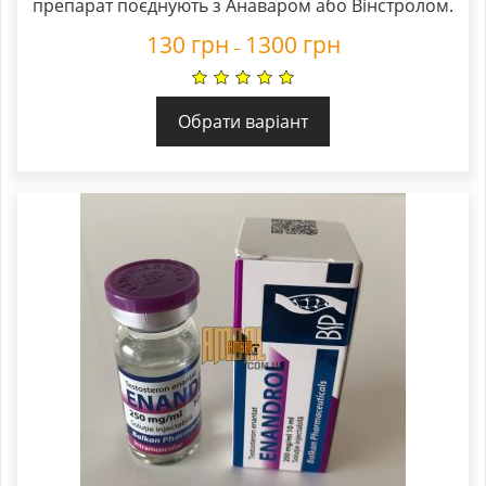
препарат поєднують з
Анаваром
або Вінстролом.
130
грн
1300
грн
–
Обрати варіант