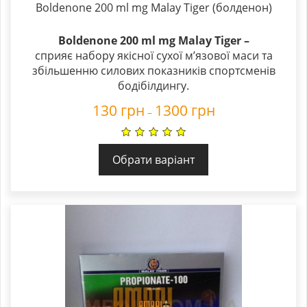
Boldenone 200 ml mg Malay Tiger (болденон)
Boldenone 200 ml mg Malay Tiger –
cприяє набору якісної сухої м’язової маси та
збільшенню силових показників спортсменів
бодібілдингу.
130
грн
1300
грн
–
Обрати варіант