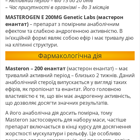
– Активний період – від 15 до 20 днів
– Час присутності в організмі – до 3 місяців
MASTEROGEN E 200MG Genetic Labs (мастерон
енантат)
– препарат з помірним анаболічним
ефектом та слабкою андрогенною активністю. В
ін’єкційній формі являє собою ефір і має тривалу дію
на клітинні структури.
Фармакологічна дія
Masteron – 200 енантат
(мастерон енантат)
– має
тривалий активний період – близько 2 тижнів. Даний
анаболічний стероїд випускається у вигляді таких
ефірів, як пропіонат та енантат. Його головною
властивістю є те, що він має андрогенну активність,
що дозволяє досягти значних результатів.
А його анаболічна дія досить помірна, тому
Masteron застосовують для набору маси, частіше
препарат включається в кінці курсу для досягнення
жорсткості мускулатури і рельєфу. Це особливо