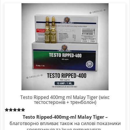
Testo Ripped 400mg ml Malay Tiger (мікс
тестостеронів + тренболон)
Rated
Testo Ripped-400mg-ml Malay Tiger –
5.00
благотворно впливає також на силові показники
out of 5
спортсменів та їхню витривалість.