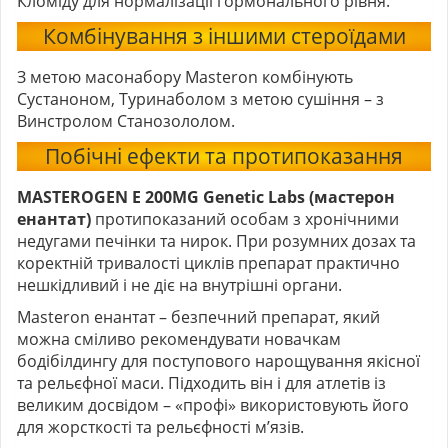
Кломіду для нормалізації гормонального рівня.
Комбінування з іншими стероїдами
З метою масонабору Masteron комбінують
Сустаноном,
Туринаболом
з метою сушіння – з
Винстролом Станозололом.
Побічні ефекти та протипоказання
MASTEROGEN E 200MG Genetic Labs (мастерон
енантат)
протипоказаний особам з хронічними
недугами печінки та нирок. При розумних дозах та
коректній тривалості циклів препарат практично
нешкідливий і не діє на внутрішні органи.
Masteron енантат – безпечний препарат, який
можна сміливо рекомендувати новачкам
бодібілдингу для поступового нарощування якісної
та рельєфної маси. Підходить він і для атлетів із
великим досвідом – «профі» використовують його
для жорсткості та рельєфності м’язів.