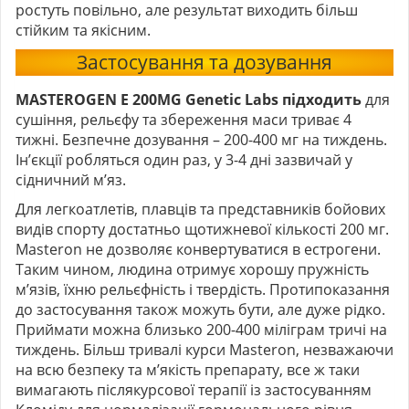
ростуть повільно, але результат виходить більш
стійким та якісним.
Застосування та дозування
MASTEROGEN E 200MG Genetic Labs підходить
для
сушіння, рельєфу та збереження маси триває 4
тижні. Безпечне дозування – 200-400 мг на тиждень.
Ін’єкції робляться один раз, у 3-4 дні зазвичай у
сідничний м’яз.
Для легкоатлетів, плавців та представників бойових
видів спорту достатньо щотижневої кількості 200 мг.
Masteron не дозволяє конвертуватися в естрогени.
Таким чином, людина отримує хорошу пружність
м’язів, їхню рельєфність і твердість. Протипоказання
до застосування також можуть бути, але дуже рідко.
Приймати можна близько 200-400 міліграм тричі на
тиждень. Більш тривалі курси Masteron, незважаючи
на всю безпеку та м’якість препарату, все ж таки
вимагають післякурсової терапії із застосуванням