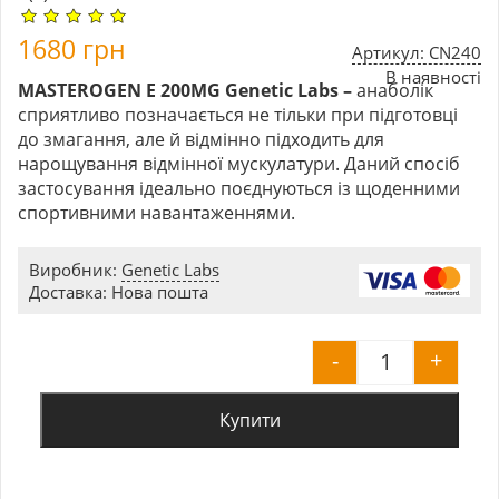
1680
грн
Артикул: CN240
В наявності
MASTEROGEN E 200MG Genetic Labs –
анаболік
сприятливо позначається не тільки при підготовці
до змагання, але й відмінно підходить для
нарощування відмінної мускулатури. Даний спосіб
застосування ідеально поєднуються із щоденними
спортивними навантаженнями.
Виробник:
Genetic Labs
Доставка: Нова пошта
-
+
MASTEROGEN 
Купити