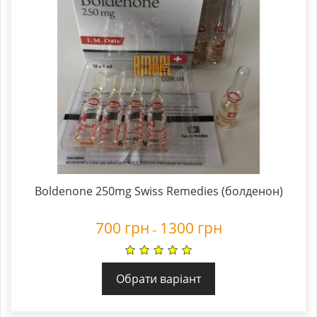
Boldenone 250mg Swiss Remedies (болденон)
700
грн
1300
грн
–
Обрати варіант