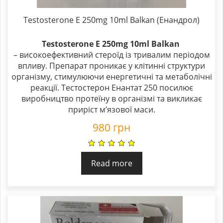
Testosterone E 250mg 10ml Balkan (Енандрол)
Testosterone E 250mg 10ml Balkan
– високоефективний стероїд із тривалим періодом
впливу. Препарат проникає у клітинні структури
організму, стимулюючи енергетичні та метаболічні
реакції. Тестостерон Енантат 250 посилює
виробництво протеїну в організмі та викликає
приріст м’язової маси.
980
грн
Read more