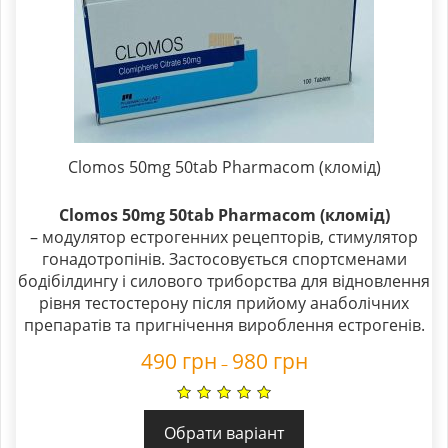
Clomos 50mg 50tab Pharmacom (кломід)
Clomos 50mg 50tab Pharmacom (кломід)
– модулятор естрогенних рецепторів, стимулятор
гонадотропінів. Застосовується спортсменами
бодібілдингу і силового триборства для відновлення
рівня тестостерону після прийому анаболічних
препаратів та пригнічення вироблення естрогенів.
490
грн
980
грн
–
Обрати варіант