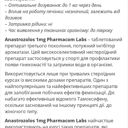
– Оптимальне дозування: до 1 мг через день
– Вплив на роботу печінки: незначний, залежить від
дози
вок
– Затримка рідини: ні
– Час виявлення у тканинах організму: до півроку
Anastrozolos 1mg Pharmacom Labs
– таблетований
препарат третього покоління, потужний інгібітор
ароматази. Цей високоселективний нестероїдний
препарат застосовується у спорті для профілактики
появи гінекомастії та затримки води в організмі.
Використовується лише при тривалих стероїдних
курсах із високими дозами препаратів. Один з
найпопулярніших та найефективніших препаратів
для запобігання побічних ефектів фемінізації. Діє
набагато ефективніше відомого Тамоксифену,
оскільки заснований на іншому принципі дії. до
жіночого типу.
Anastrozolos 1mg Pharmacom Labs
найчастіше
використовують на курсі таких препаратів, які