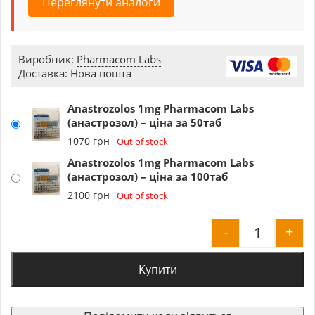
Переглянути аналоги
Виробник:
Pharmacom Labs
Доставка: Нова пошта
Anastrozolos 1mg Pharmacom Labs
(анастрозол) – ціна за 50таб
1070
грн
Out of stock
Anastrozolos 1mg Pharmacom Labs
(анастрозол) – ціна за 100таб
2100
грн
Out of stock
-
+
Anastrozo
Купити