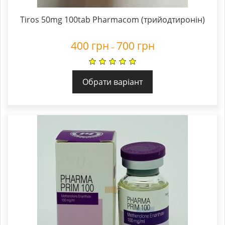
Tiros 50mg 100tab Pharmacom (трийодтиронін)
400
грн
700
грн
–
Обрати варіант