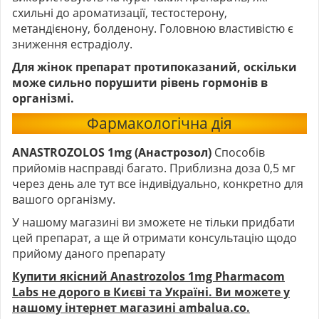
схильні до ароматизації, тестостерону,
метандієнону, болденону. Головною властивістю є
зниження естрадіолу.
Для жінок препарат протипоказаний, оскільки
може сильно порушити рівень гормонів в
організмі.
Фармакологічна дія
ANASTROZOLOS 1mg (Анастрозол)
Способів
прийомів насправді багато. Приблизна доза 0,5 мг
через день але тут все індивідуально, конкретно для
вашого організму.
У нашому магазині ви зможете не тільки придбати
цей препарат, а ще й отримати консультацію щодо
прийому даного препарату
Купити якісний Anastrozolos 1mg Pharmacom
Labs
не дорого в Києві та Україні. Ви можете у
нашому інтернет магазині ambalua.co.