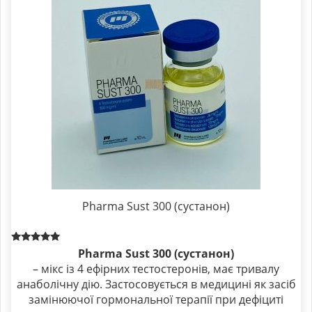
Pharma Sust 300 (сустанон)
Rated
Pharma Sust 300 (сустанон)
5.00
– мікс із 4 ефірних тестостеронів, має тривалу
out of 5
анаболічну дію. Застосовується в медицині як засіб
замінюючої гормональної терапії при дефіциті