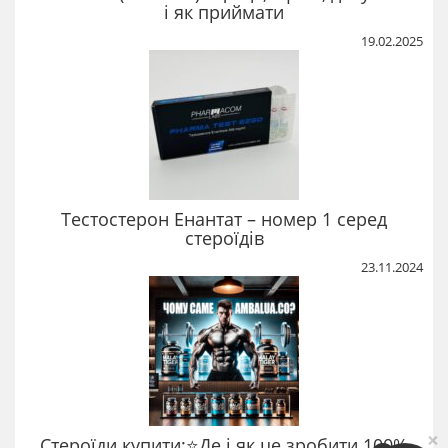
і як приймати
19.02.2025
Тестостерон Енантат – номер 1 серед
стероїдів
23.11.2024
×
Стероїди купити:⭐Де і як це зробити 100%