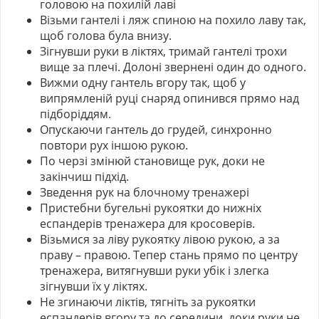
головою на похилій лаві
Візьми гантелі і ляж спиною на похило лаву так,
щоб голова була внизу.
Зігнувши руки в ліктях, тримай гантелі трохи
вище за плечі. Долоні звернені один до одного.
Вижми одну гантель вгору так, щоб у
випрямленій руці снаряд опинився прямо над
підборіддям.
Опускаючи гантель до грудей, синхронно
повтори рух іншою рукою.
По черзі змінюй становище рук, доки не
закінчиш підхід.
Зведення рук на блочному тренажері
Пристебни бугельні рукоятки до нижніх
еспандерів тренажера для кросоверів.
Візьмися за ліву рукоятку лівою рукою, а за
праву – правою. Тепер стань прямо по центру
тренажера, витягнувши руки убік і злегка
зігнувши їх у ліктях.
Не згинаючи ліктів, тягніть за рукоятки
еспандерів вгору та до середини, доки руки не