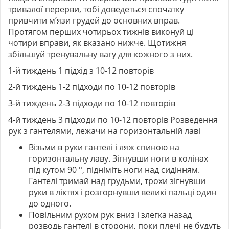
тривалої перерви, тобі доведеться спочатку
привчити м’язи грудей до основних вправ.
Протягом перших чотирьох тижнів виконуй ці
чотири вправи, як вказано нижче. Щотижня
збільшуй тренувальну вагу для кожного з них.
1-й тиждень 1 підхід з 10-12 повторів
2-й тиждень 1-2 підходи по 10-12 повторів
3-й тиждень 2-3 підходи по 10-12 повторів
4-й тиждень 3 підходи по 10-12 повторів Розведення
рук з гантелями, лежачи на горизонтальній лаві
Візьми в руки гантелі і ляж спиною на
горизонтальну лаву. Зігнувши ноги в колінах
під кутом 90 °, підніміть ноги над сидінням.
Гантелі тримай над грудьми, трохи зігнувши
руки в ліктях і розгорнувши великі пальці один
до одного.
Повільним рухом рук вниз і злегка назад
розводь гантелі в сторони, поки плечі не будуть