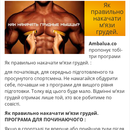
Як
правильно
накачати
м’язи
грудей.
Ambalua.co
пропонує тобі-
три програми
Як правильно накачати м’язи грудей. :
для початківця, для середньо підготовленого та
просунутого спортсмена. Не намагайся обдурити
себе, почавши не з програми для вищого рівня
підготовки. Толку від цього буде мало. Відмінні м’язи
грудей отримає лише той, хто все робитиме по
совісті.
Як правильно накачати м’язи грудей.
ПРОГРАМА ДЛЯ ПОЧИНАЮЧОГО :
Якщо в спортзалі ти вперше або прийшов туди після