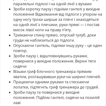
паралельні підлозі і на одній лінії з вухами
Зроби коротку паузу і підніми гантелі у вихідне
положення Віджимання від підлоги з упором на
одну ногу трохи ширше за плечі і знаходяться
на одній лінії з плечами, руки прямі — і постав
мисок лівої ноги на праву п’яту.
Тримаючи спину прямо, опускай тулуб, доки
груди не наблизиться до підлоги.
Опускаючи гантель, підніми іншу руку – це один
повтор.
Зроби паузу і, відштовхнувшись руками,
повернися у вихідне положення. Верхні тяги
сидячи
Візьми гриф блочного тренажера прямим
хватом, розташувавши руки на ширині плечей.
Працюючи одними руками та стискаючи
лопатки, підтягніть гриф тренажера до грудей.
Зроби паузу та повернися у вихідне
положення. Підйом гантелі, сидячи на похилій
лаві