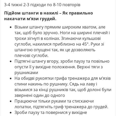
3-4 тижні 2-3 підходи по 8-10 повторів
Підйом штанги в нахилі – Як правильно
накачати м’язи грудей.
Візьми штангу прямим широким хватом, але
так, щоб було зручно. Ноги на ширині плечей і
трохи зігнуті в колінах. Згинаючи кульшові
суглоби, нахилися приблизно на 45°. Руки зі
штангою опущені так, як це дозволяють
плечові суглоби.
Підтягні штангу вгору, зроби паузу та повільно
опусти її у вихідне положення. Верхні тяги з
рушниками
На обидві рукоятки грифа тренажера для м’язів
спини накинь по рушнику. Сядь на лаву і
візьмися за кінці рушників так, щоб долоні були
звернені один до одного
Працюючи тільки руками та стискаючи
лопатки, підтягніть гриф тренажера до грудей.
Зроби паузу та повернися у вихідне