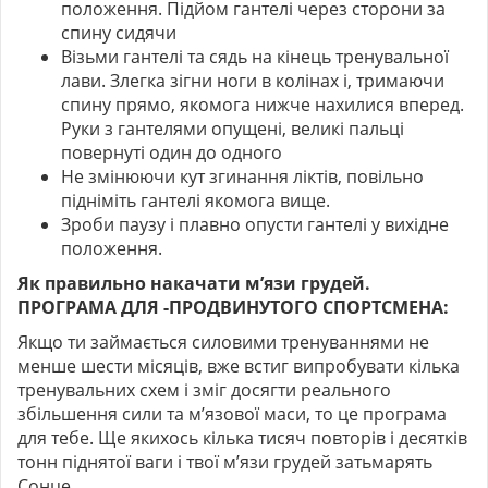
положення. Підйом гантелі через сторони за
спину сидячи
Візьми гантелі та сядь на кінець тренувальної
лави. Злегка зігни ноги в колінах і, тримаючи
спину прямо, якомога нижче нахилися вперед.
Руки з гантелями опущені, великі пальці
повернуті один до одного
Не змінюючи кут згинання ліктів, повільно
підніміть гантелі якомога вище.
Зроби паузу і плавно опусти гантелі у вихідне
положення.
Як правильно накачати м’язи грудей.
ПРОГРАМА ДЛЯ -ПРОДВИНУТОГО СПОРТСМЕНА:
Якщо ти займається силовими тренуваннями не
менше шести місяців, вже встиг випробувати кілька
тренувальних схем і зміг досягти реального
збільшення сили та м’язової маси, то це програма
для тебе. Ще якихось кілька тисяч повторів і десятків
тонн піднятої ваги і твої м’язи грудей затьмарять
Сонце.