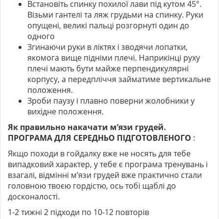
Встановіть спинку похилої лави під кутом 45°.
Візьми гантелі та ляж грудьми на спинку. Руки
опущені, великі пальці розгорнуті один до
одного
Згинаючи руки в ліктях і зводячи лопатки,
якомога вище підніми плечі. Наприкінці руху
плечі мають бути майже перпендикулярні
корпусу, а передпліччя займатиме вертикальне
положення.
Зроби паузу і плавно поверни жолобники у
вихідне положення.
Як правильно накачати м’язи грудей.
ПРОГРАМА ДЛЯ СЕРЕДНЬО ПІДГОТОВЛЕНОГО
:
Якщо походи в гойдалку вже не носять для тебе
випадковий характер, у тебе є програма тренувань і
взагалі, відмінні м’язи грудей вже практично стали
головною твоєю гордістю, ось тобі щаблі до
досконалості.
1-2 тижні 2 підходи по 10-12 повторів