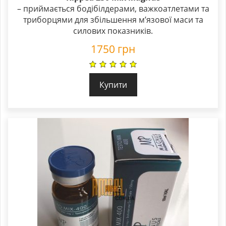
5.00
– приймається бодібілдерами, важкоатлетами та
out of 5
триборцями для збільшення м’язової маси та
силових показників.
1750
грн
Купити