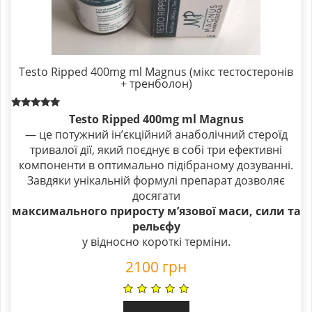
Testo Ripped 400mg ml Magnus (мікс тестостеронів
+ тренболон)
Rated
Testo Ripped 400mg ml Magnus
5.00
— це потужний інʼєкційний анаболічний стероїд
out of 5
тривалої дії, який поєднує в собі три ефективні
компоненти в оптимально підібраному дозуванні.
Завдяки унікальній формулі препарат дозволяє
досягати
максимального приросту мʼязової маси, сили та
рельєфу
у відносно короткі терміни.
2100
грн