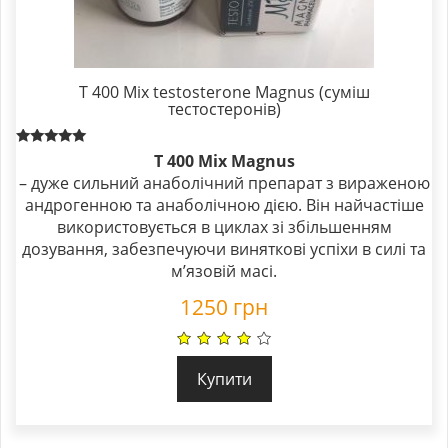
T 400 Mix testosterone Magnus (суміш
тестостеронів)
Rated
T 400 Mix Magnus
5.00
– дуже сильний анаболічний препарат з вираженою
out of 5
андрогенною та анаболічною дією. Він найчастіше
використовується в циклах зі збільшенням
дозування, забезпечуючи виняткові успіхи в силі та
м’язовій масі.
1250
грн
Купити