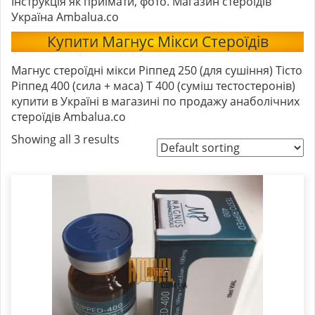
Інструкція як приїмати, фото. Магазин стероїдів
Україна Ambalua.co
Купити Магнус Мікси Стероїдів
Магнус стероїдні мікси Ріппед 250 (для сушіння) Тісто
Ріппед 400 (сила + маса) Т 400 (суміш тестостеронів)
купити в Україні в магазині по продажу анаболічних
стероїдів Ambalua.co
Showing all 3 results