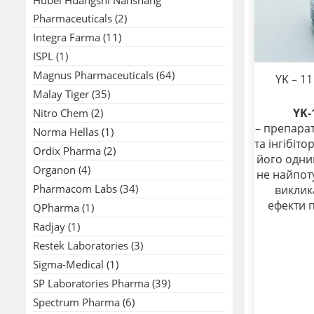
Pharmaceuticals
(2)
Integra Farma
(11)
ISPL
(1)
Magnus Pharmaceuticals
(64)
YK – 1
Malay Tiger
(35)
YK-
Nitro Chem
(2)
– препарат
Norma Hellas
(1)
та інгібіт
Ordix Pharma
(2)
його одни
Organon
(4)
не найпот
Pharmacom Labs
(34)
виклик
ефекти 
QPharma
(1)
Radjay
(1)
Restek Laboratories
(3)
Sigma-Medical
(1)
SP Laboratories Pharma
(39)
Spectrum Pharma
(6)