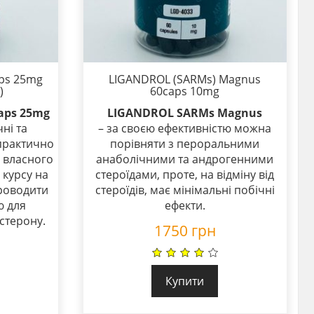
ps 25mg
LIGANDROL (SARMs) Magnus
)
60caps 10mg
aps 25mg
LIGANDROL SARMs Magnus
ні та
– за своєю ефективністю можна
 практично
порівняти з пероральними
 власного
анаболічними та андрогенними
 курсу на
стероїдами, проте, на відміну від
роводити
стероїдів, має мінімальні побічні
ю для
ефекти.
стерону.
1750
грн
Купити