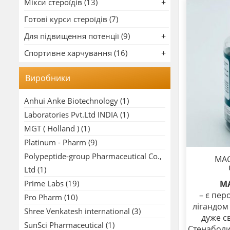
Мікси стероїдів (13)
Готові курси стероїдів (7)
Для підвищення потенції (9)
Спортивне харчування (16)
Виробники
Anhui Anke Biotechnology
(1)
Laboratories Pvt.Ltd INDIA
(1)
MGT ( Holland )
(1)
Platinum - Pharm
(9)
Polypeptide-group Pharmaceutical Co.,
MAG
Ltd
(1)
MA
Prime Labs
(19)
– є пе
Pro Pharm
(10)
лігандом
Shree Venkatesh international
(3)
дуже с
SunSci Pharmaceutical
(1)
Стенаболи