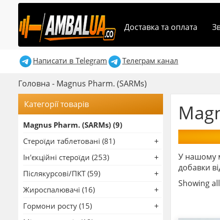
Доставка та оплата
З
Написати в Telegram
Телеграм канал
Головна
-
Magnus Pharm. (SARMs)
Категорії товарів
Magn
Magnus Pharm. (SARMs) (9)
Стероїди таблетовані (81)
У нашому м
Ін'єкційні стероїди (253)
добавки ві
Післякурсові/ПКТ (59)
Showing all
Жироспалювачі (16)
Гормони росту (15)