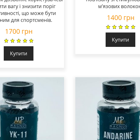
и вагу і знизити поріг
м’язових волоко
тивності, що може бути
1400
грн
ним для спортсменів.
1700
грн
Купити
Купити