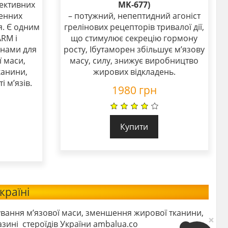
лективних
MK-677)
енних
– потужний, непептидний агоніст
я. Є одним
грелінових рецепторів тривалої дії,
ARM і
що стимулює секрецію гормону
енами для
росту, Ібутаморен збільшує м’язову
 маси,
масу, силу, знижує виробництво
канини,
жирових відкладень.
 м’язів.
1980
грн
Купити
країні
вання м’язової маси, зменшення жирової тканини,
×
азині стероїдів України ambalua.co