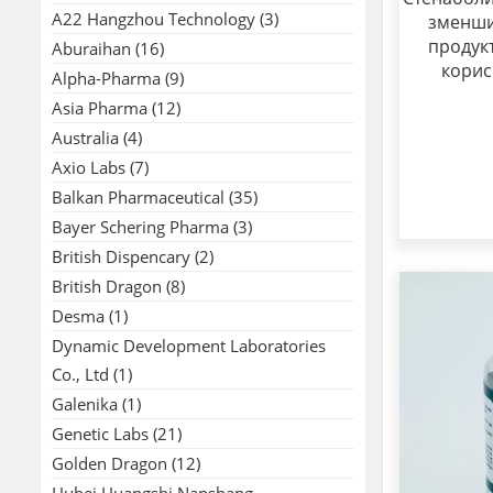
A22 Hangzhou Technology
(3)
зменшит
продук
Aburaihan
(16)
корис
Alpha-Pharma
(9)
Asia Pharma
(12)
Australia
(4)
Axio Labs
(7)
Balkan Pharmaceutical
(35)
Bayer Schering Pharma
(3)
British Dispencary
(2)
British Dragon
(8)
Desma
(1)
Dynamic Development Laboratories
Co., Ltd
(1)
Galenika
(1)
Genetic Labs
(21)
Golden Dragon
(12)
Hubei Huangshi Nanshang