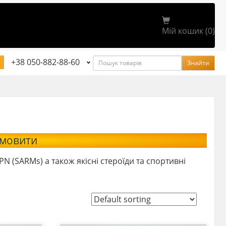
Мій кошик (0)
Пошук
+38 050-882-88-60
Знайти
амовити
(SARMs) а також якісні стероїди та спортивні