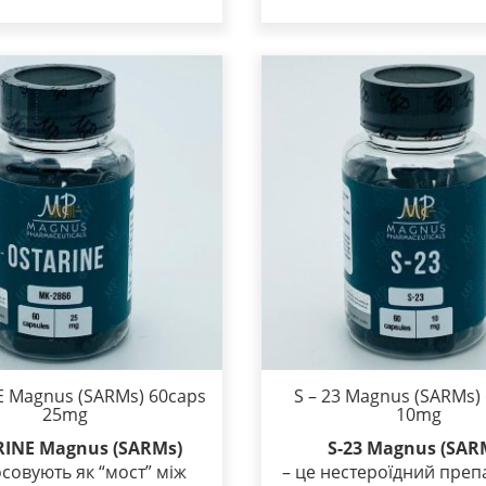
 Magnus (SARMs) 60cаps
S – 23 Magnus (SARMs)
25mg
10mg
INE Magnus (SARMs)
S-23 Magnus (SAR
осовують як “мост” між
– це нестероїдний преп