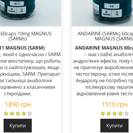
1 60caps 10mg MAGNUS
ANDARINE (SARMs) 60ca
(SARMs)
MAGNUS (SARMs
11 MAGNUS (SARM)
ANDARINE MAGNUS 60c
, який є одночасно і SARM
– має слабкі анаболіч
ором міостатину, що робить
андрогенні ефекти, тому
м із найпотужніших, якщо
не пригнічує вироблення
ужнішим, SARM. Препарат
тестостерону, отже після
ає сильніші анаболічні
Андаролу не потрібно п
порівняно з класичними
післякурсову терапі
стероїдами.
відновлення рівня тесто
1890
грн
1510
грн
Купити
Купити