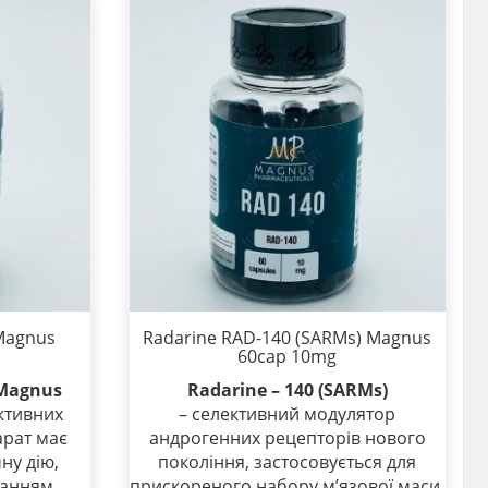
Magnus
Radarine RAD-140 (SARMs) Magnus
60cap 10mg
Magnus
Radarine – 140 (SARMs)
ективних
– селективний модулятор
арат має
андрогенних рецепторів нового
ну дію,
покоління, застосовується для
ванням
прискореного набору м’язової маси,