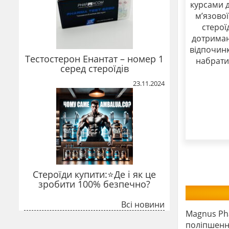
курсами 
м’язової
стерої
дотриман
відпочин
Тестостерон Енантат – номер 1
набрати 
серед стероїдів
23.11.2024
Стероїди купити:⭐Де і як це
зробити 100% безпечно?
Всі новини
Magnus Ph
поліпшення