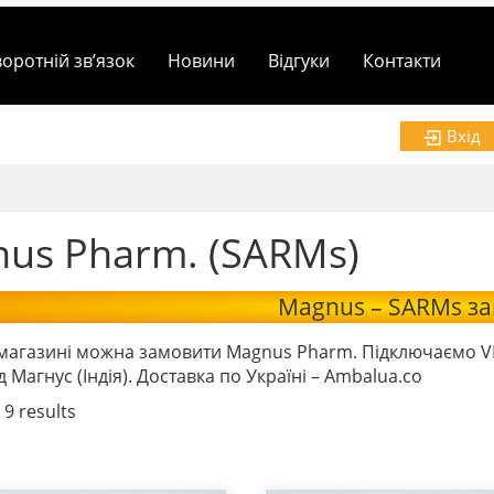
воротній зв’язок
Новини
Відгуки
Контакти
Вхід
us Pharm. (SARMs)
Magnus – SARMs з
агазині можна замовити Magnus Pharm. Підключаємо VPN 
д Магнус (Індія). Доставка по Україні – Ambalua.co
 9 results