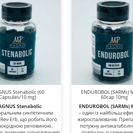
NUS Stenabolic (60
ENDUROBOL (SARMs) 
Capsules/10 mg)
60cap 10mg
GNUS Stenabolic
ENDUROBOL (SARMs) 
роральним синтетичним
– один із найбільш еф
 Rev-Erb, що робить його
жироспалювачів. Преп
воєрідною речовиною.
потужну антикатаболіч
к дозволяє користувачеві
пов’язану зі стимулю