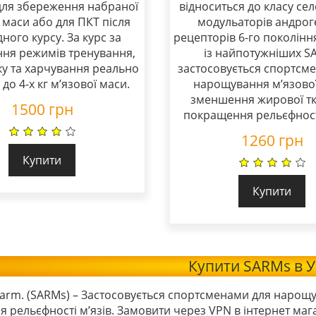
для збереження набраної
відноситься до класу се
 маси або для ПКТ після
модульаторів андрог
дного курсу. За курс за
рецепторів 6-го поколінн
ня режимів тренування,
із найпотужніших S
ку та харчування реально
застосовується спортсм
до 4-х кг м’язової маси.
нарощування м’язової
зменшення жирової т
1500
грн
покращення рельєфності
1260
грн
Купити
Купити
Купити SARMs в У
arm. (SARMs) – Застосовується спортсменами для нарощу
 рельєфності м’язів. Замовити через VPN в інтернет маг