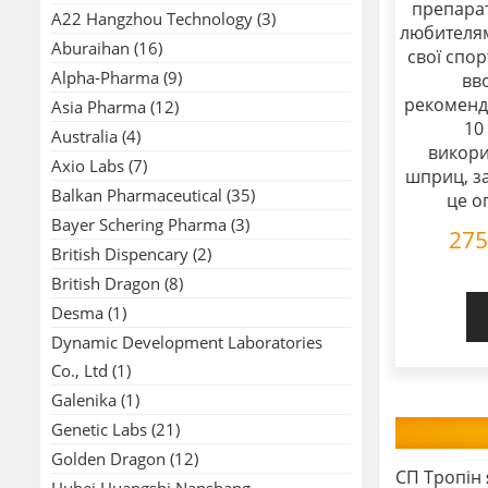
препарат
A22 Hangzhou Technology
(3)
любителям
Aburaihan
(16)
свої спо
Alpha-Pharma
(9)
вв
рекоменд
Asia Pharma
(12)
10
Australia
(4)
викори
Axio Labs
(7)
шприц, за
Balkan Pharmaceutical
(35)
це о
Bayer Schering Pharma
(3)
27
British Dispencary
(2)
British Dragon
(8)
Desma
(1)
Dynamic Development Laboratories
Co., Ltd
(1)
Galenika
(1)
Genetic Labs
(21)
Golden Dragon
(12)
СП Тропін 
Hubei Huangshi Nanshang