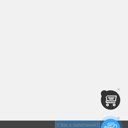
×
×
У Вас є запитання?