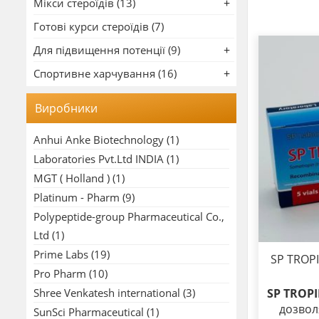
Мікси стероїдів (13)
Готові курси стероїдів (7)
Для підвищення потенції (9)
Спортивне харчування (16)
Виробники
Anhui Anke Biotechnology
(1)
Laboratories Pvt.Ltd INDIA
(1)
MGT ( Holland )
(1)
Platinum - Pharm
(9)
Polypeptide-group Pharmaceutical Co.,
Ltd
(1)
Prime Labs
(19)
SP TROP
Pro Pharm
(10)
SP TROP
Shree Venkatesh international
(3)
дозвол
SunSci Pharmaceutical
(1)