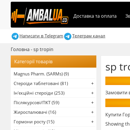
Доставка та оплата
З
Написати в Telegram
Телеграм канал
Головна
-
sp tropin
Категорії товарів
sp tr
Magnus Pharm. (SARMs) (9)
Стероїди таблетовані (81)
Замовити в
Ін'єкційні стероїди (253)
Післякурсові/ПКТ (59)
Жироспалювачі (16)
Купити Гор
Гормони росту (15)
Showing the