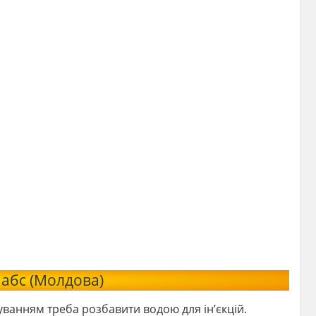
Лабс (Молдова)
уванням треба розбавити водою для ін’єкцій.