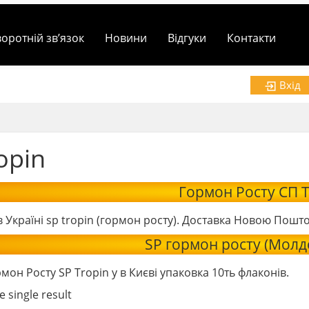
воротній зв’язок
Новини
Відгуки
Контакти
Вхід
opin
Гормон Росту СП 
 Україні sp tropin (гормон росту). Доставка Новою Пошт
SP гормон росту (Молд
мон Росту SP Tropin у в Києві упаковка 10ть флаконів.
 single result