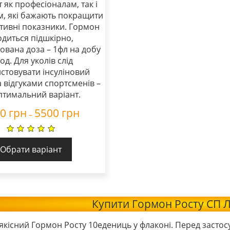
 як професіоналам, так і
, які бажають покращити
ртивні показники. Гормон
одиться підшкірно,
ована доза – 1фл на добу
 од. Для уколів слід
стовувати інсуліновий
 відгуками спортсменів –
птимальний варіант.
50
грн
5500
грн
–
Обрати варіант
Купити Гормон Росту СП 
якісний Гормон Росту 10едениць у флаконі. Перед застос