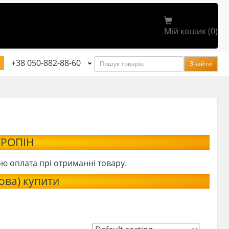
Мій кошик (0)
Пошук
+38 050-882-88-60
Знайти
ТРОПІН
ою оплата прі отриманні товару.
ова) купити