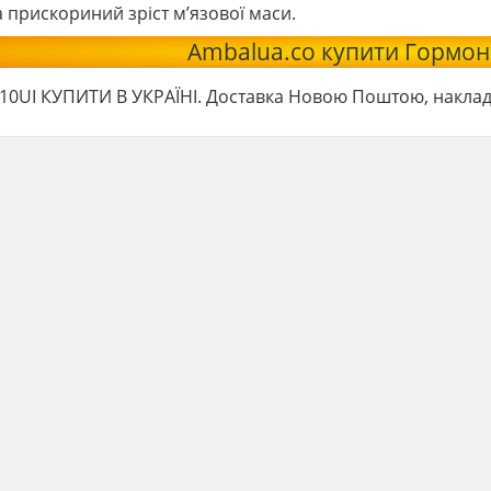
 прискориний зріст м’язової маси.
Ambalua.co купити Гормон 
10UI КУПИТИ В УКРАЇНІ. Доставка Новою Поштою, накладе