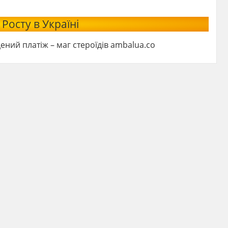
Росту в Україні
ний платіж – маг стероїдів ambalua.co