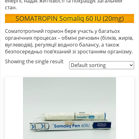
енергії, надає життєвості та покращує загальний
стан.
SOMATROPIN Somaliq 60 IU (20mg)
Соматотропний гормон бере участь у багатьох
органічних процесах – обміні речовин (білків, жирів,
вуглеводів), регуляції водного балансу, а також
безпосередньо пов’язаний зі зростанням організму.
Showing the single result