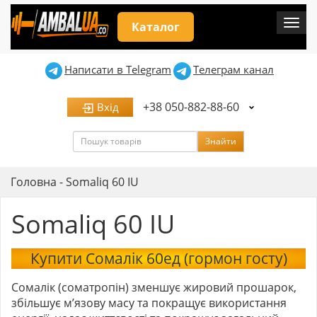
Мен
Каталог
Написати в Telegram
Телеграм канал
+38 050-882-88-60
Вхід
Пошук
Знайти
Головна
-
Somaliq 60 IU
Somaliq 60 IU
Купити Сомалік 60ед (гормон госту)
Сомалік (соматропін) зменшує жировий прошарок,
збільшує м’язову масу та покращує використання