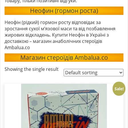
товару, тільки позитивні відгуки.
Неофин (гормон роста)
Неофін (рідкий) гормон росту відповідає за
зростання сухої м’язової маси та від позбавлення
жирових відкладень. Купити Неофін в Україні з
доставкою – магазин анаболічних стероїдів
Ambalua.co
Магазин стероїдів Ambalua.co
Showing the single result
Sale!