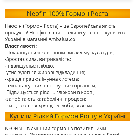
Neofin 100% Гормон Роста
Неофін (Гормон Роста) – це Європейська якість
продукції! Неофін в оригінальній упаковці купити в
Україні в магазині Ambalua.co
Властивості:
-Покращується зовнішній вигляд мускулатури;
-Зростає сила, витривалість;
-підвищується лібідо;
-утилізуються жирові відкладення;
-краще працює імунна система;
-омолоджується і тонізується організм;
-Підвищується рівень глюкози в крові;
-запобігають катаболічні процеси;
-зміцнюються хрящі, суглоби, зв’язки.
Купити Рідкий Гормон Росту в Україні
NEOFIN – відмінний гормон з позитивними