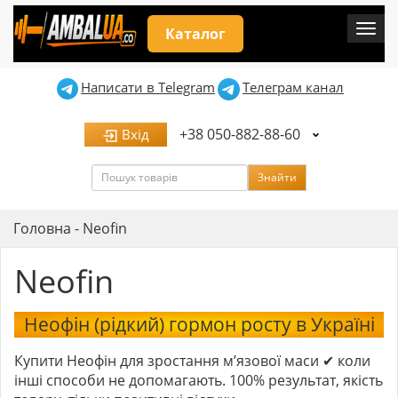
Мен
Каталог
Написати в Telegram
Телеграм канал
+38 050-882-88-60
Вхід
Пошук
Знайти
Головна
-
Neofin
Neofin
Неофін (рідкий) гормон росту в Україні
Купити Неофін для зростання м’язової маси ✔ коли
інші способи не допомагають. 100% результат, якість