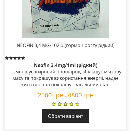
NEOFIN 3,4 MG/102iu (гормон росту рідкий)
Rated
Neofin 3,4mg/1ml (рідкий)
5.00
– зменшує жировий прошарок, збільшує м’язову
out of 5
масу та покращує використання енергії, надає
життєвості та покращує загальний стан.
2500
грн
4800
грн
–
Обрати варіант