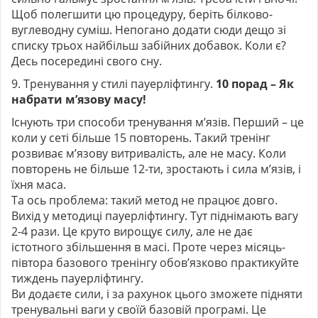
Щоб полегшити цю процедуру, беріть білково-
вуглеводну суміш. Непогано додати сюди дещо зі
списку трьох найбільш забійних добавок. Коли є?
Десь посередині свого сну.
9. Тренування у стилі пауерліфтингу.
10 порад – Як
набрати м’язову масу!
Існують три способи тренування м’язів. Перший – це
коли у сеті більше 15 повторень. Такий тренінг
розвиває м’язову витривалість, але не масу. Коли
повторень не більше 12-ти, зростають і сила м’язів, і
їхня маса.
Та ось проблема: такий метод не працює довго.
Вихід у методиці пауерліфтингу. Тут піднімають вагу
2-4 рази. Це круто вирощує силу, але не дає
істотного збільшення в масі. Проте через місяць-
півтора базового тренінгу обов’язково практикуйте
тиждень пауерліфтингу.
Ви додаєте сили, і за рахунок цього зможете підняти
тренувальні ваги у своїй базовій програмі. Це