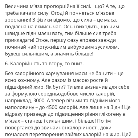
Величина м’яза пропорційна її силі. І що? А те, що
треба качати силу! Отоді й почнеться м’язове
зростання! З фізики відомо, що сила – це маса,
поділена на якийсь час. Ось і виходить, що чим
швидше піднімаєш вагу, тим більше сил треба
прикладати! Отже, першу фазу вправи завжди
починай найпотужнішим вибуховим зусиллям.
Будеш сильнішим, а значить більше!
6. Калорійність то вгору, то вниз.
Без калорійного харчування маси не бачити – це
ясно кожному. Але разом із масою росте й
підшкірний жир. Як бути? Ти вже визначив для себе
за формулою середньодобове число калорій,
наприклад, 3000. А тепер візьми та підніми його
наполовину – до 4500 калорій. Але лише на 3 дні! Це
відразу призведе до підвищення рівня глікогену в
м’язах – станеш і сильнішим, і більше! Потім
повертайся до звичайної калорійності, доки
почалося перетворення зайвих калорій на жир. Цей