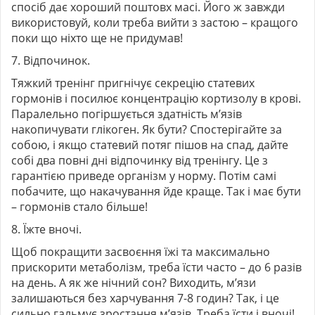
спосіб дає хороший поштовх масі. Його ж завжди
використовуй, коли треба вийти з застою – кращого
поки що ніхто ще не придумав!
7. Відпочинок.
Тяжкий тренінг пригнічує секрецію статевих
гормонів і посилює концентрацію кортизолу в крові.
Паралельно погіршується здатність м’язів
накопичувати глікоген. Як бути? Спостерігайте за
собою, і якщо статевий потяг пішов на спад, дайте
собі два повні дні відпочинку від тренінгу. Це з
гарантією приведе організм у норму. Потім самі
побачите, що накачування йде краще. Так і має бути
–
гормонів
стало більше!
8. Їжте вночі.
Щоб покращити засвоєння їжі та максимально
прискорити метаболізм, треба їсти часто – до 6 разів
на день. А як же нічний сон? Виходить, м’язи
залишаються без харчування 7-8 годин? Так, і це
сильно гальмує зростання м’язів. Треба їсти і вночі!