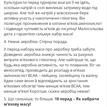
Культуристи перед турніром взагалі її не їдять,
оскільки натрій із солі викликає затримку води під
шкірою. Але той же натрій у міжсезоння бере
активну участь у накопиченні глікогену. Він
полегшує проникнення в клітини м’язів амінокислот
і підвищує чутливість м’язів до інсуліну! Малосольова
дієта з гарантією гальмує набір маси!
4. Немає аеробіки. Спірна порада.
У період набору маси про аеробіку треба забути.
Доведено: аеробіка знижує чинність за рахунок
витрати м’язового глікогену. Але найгірше те, що
будь-яка аеробна активність, чи то плавання, біг чи
велосипед, призводить до розпаду в м’язах
амінокислот ВСАА – лейцину, ізолейцину та валіну.
Адже саме вони й відповідають за зростання
м’язових обсягів! Чим менше м’язів ВСАА, тим
менше м’язи! Коротше, скажи аеробіці немає!
5. Що сильніше, то більше.
10 порад – Як набрати
м’язову масу!