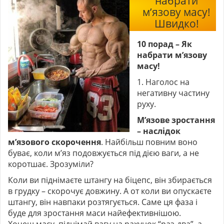
набрати
м’язову масу!
Швидко!
10 порад – Як
набрати м’язову
масу!
1. Наголос на
негативну частину
руху.
М’язове зростання
– наслідок
м’язового скорочення
. Найбільш повним воно
буває, коли м’яз подовжується під дією ваги, а не
коротшає. Зрозуміли?
Коли ви піднімаєте штангу на біцепс, він збирається
в грудку – скорочує довжину. А от коли ви опускаєте
штангу, він навпаки розтягується. Саме ця фаза і
буде для зростання маси найефективнішою.
Хочеш масу, піднімай вагу на рахунок “раз-два”, а