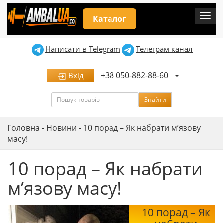
Мен
Каталог
Написати в Telegram
Телеграм канал
+38 050-882-88-60
Вхід
Пошук
Знайти
Головна
-
Новини
-
10 порад – Як набрати м’язову
масу!
10 порад – Як набрати
м’язову масу!
10 порад – Як