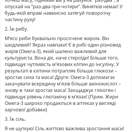
опускай на “раз-два-три-чотири”. Винятків немає! У
будь-якій вправі навмисно затягуй поворотну
частину руху!
2. Їж рибу.
М’ясо риби буквально просочене жиром. Він
шкідливий? Якраз навпаки! Є в рибі один різновид
жирів (
Омега-3
), який шалено важливий для
культуриста. Вона діє, наче стероїди! Більше того,
підвищує чутливість м’язових клітин до інсуліну. У
результаті в клітини потрапляє більше глюкози –
зростає сила та маса! Друге: Омега-3 допомагає
закачувати всередину м’язів більше амінокислот –
знову ж таки зростає маса! Заощаджує глікоген і
підвищує рівень глютаміну в м’язах! (Прим. Жири
Омега-3 широко продаються в аптеках у вигляді
харчової добавки)
3. Їж сіль.
Я не шуткую! Сіль життєво важлива зростання маси!