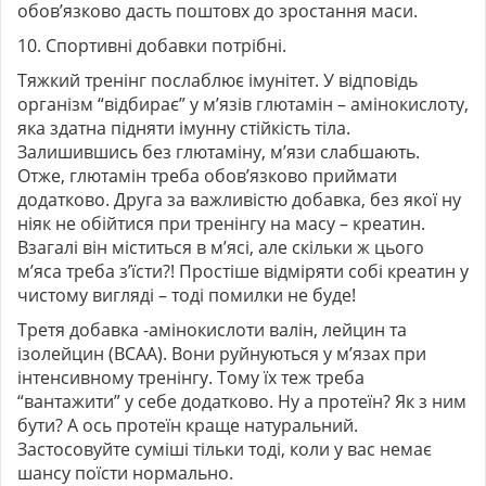
обов’язково дасть поштовх до зростання маси.
10. Спортивні добавки потрібні.
Тяжкий тренінг послаблює імунітет. У відповідь
організм “відбирає” у м’язів глютамін – амінокислоту,
яка здатна підняти імунну стійкість тіла.
Залишившись без глютаміну, м’язи слабшають.
Отже, глютамін треба обов’язково приймати
додатково. Друга за важливістю добавка, без якої ну
ніяк не обійтися при тренінгу на масу – креатин.
Взагалі він міститься в м’ясі, але скільки ж цього
м’яса треба з’їсти?! Простіше відміряти собі креатин у
чистому вигляді – тоді помилки не буде!
Третя добавка -амінокислоти валін, лейцин та
ізолейцин (ВСАА). Вони руйнуються у м’язах при
інтенсивному тренінгу. Тому їх теж треба
“вантажити” у себе додатково. Ну а протеїн? Як з ним
бути? А ось протеїн краще натуральний.
Застосовуйте суміші тільки тоді, коли у вас немає
шансу поїсти нормально.