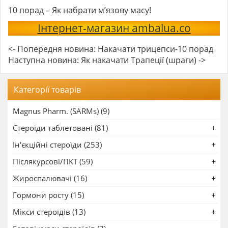
10 порад – Як набрати м’язову масу!
Інтернет-магазин ambalua.co
<- Попередня новина: Накачати трицепси-10 порад
Наступна новина: Як накачати Трапеції (шраги) ->
Категорії товарів
Magnus Pharm. (SARMs) (9)
Стероїди таблетовані (81)
Ін'єкційні стероїди (253)
Післякурсові/ПКТ (59)
Жироспалювачі (16)
Гормони росту (15)
Мікси стероїдів (13)